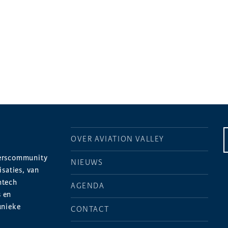
OVER AVIATION VALLEY
merscommunity
NIEUWS
saties, van
htech
AGENDA
s en
unieke
CONTACT