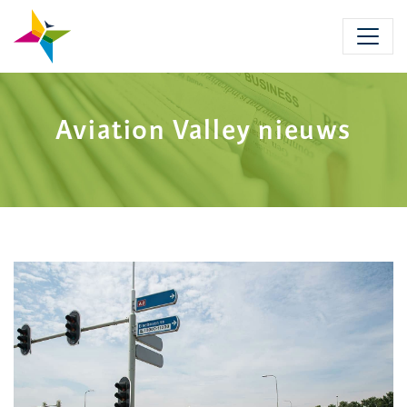
Skip
to
main
content
Aviation Valley nieuws